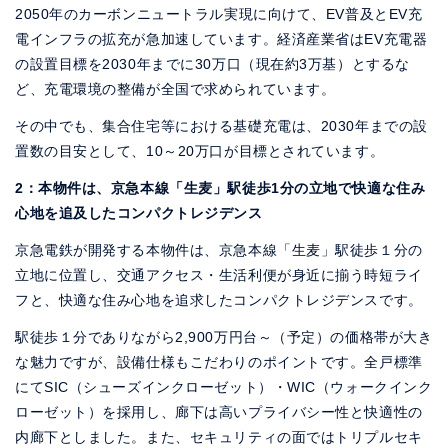
2050年のカーボンニュートラル実現に向けて、EV普及とEV充
電インフラの拡充が急加速しています。経済産業省はEV充電器
の設置目標を2030年までに30万口（現在約3万基）とするな
ど、充電環境の整備が全国で求められています。
その中でも、集合住宅等における基礎充電は、2030年までの設
置数の目安として、10～20万口が目標とされています。
2：本物件は、京急本線「生麦」駅徒歩1分の立地で快適な住み
心地を追及したコンパクトレジデンス
京急電鉄が開発する本物件は、京急本線「生麦」駅徒歩１分の
立地に位置し、交通アクセス・生活利便が身近に揃う時短ライ
フと、快適な住み心地を追求したコンパクトレジデンスです。
駅徒歩１分でありながら2,900万円台～（予定）の価格帯が大き
な魅力ですが、設備仕様もこだわりのポイントです。全戸標準
にてSIC（シューズインクローゼット）・WIC（ウォークインク
ローゼット）を採用し、廊下は高いプライバシー性と快適性の
内廊下としました。また、セキュリティの面ではトリプルセキ