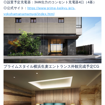
◎設置予定充電器：3kW出力のコンセント充電器4口（4基）
◎公式サイト：
https://www.prime-keikyu.jp/s-
yokohamanamamugi/index.html
プライムスタイル横浜生麦エントランス外観完成予定CG